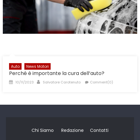
Auto
News Motori
Perché è importante la cura dell’auto?
Posted
Author
10/11/2023
Salvatore Carotenuto
Comment(0)
on
Chi Siamo
Redazione
Contatti